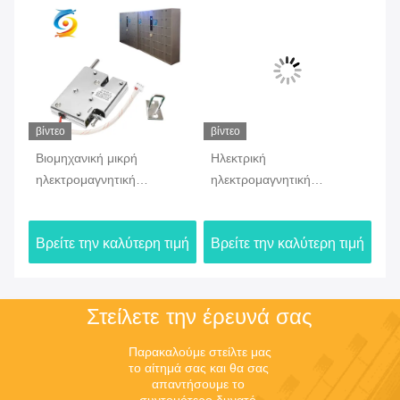
βίντεο
βίντεο
βίν
Βιομηχανική μικρή
Ηλεκτρική
Σω
ηλεκτρομαγνητική
ηλεκτρομαγνητική
ηλ
κλειδαριά ντουλαπιών
γραφείου κλειδαριά της EM
κλ
ν
αποθήκευσης συνήθειας
σωληνοειδών κλειδαριών
έξ
ιμή
Βρείτε την καλύτερη τιμή
Βρείτε την καλύτερη τιμή
Βρ
κλειδαριών
έξυπνη
μπ
Στείλετε την έρευνά σας
Παρακαλούμε στείλτε μας 
το αίτημά σας και θα σας 
απαντήσουμε το 