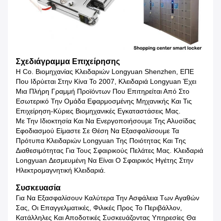
Σχεδιάγραμμα Επιχείρησης
Η Co. Βιομηχανίας Κλειδαριών Longyuan Shenzhen, ΕΠΕ
Που Ιδρύεται Στην Κίνα Το 2007, Κλειδαριά Longyuan Έχει
Μια Πλήρη Γραμμή Προϊόντων Που Επιτηρείται Από Στο
Εσωτερικό Την Ομάδα Εφαρμοσμένης Μηχανικής Και Τις
Επιχείρηση-Κύριες Βιομηχανικές Εγκαταστάσεις Μας.
Με Την Ιδιοκτησία Και Να Ενεργοποιήσουμε Της Αλυσίδας
Εφοδιασμού Είμαστε Σε Θέση Να Εξασφαλίσουμε Τα
Πρότυπα Κλειδαριών Longyuan Της Ποιότητας Και Της
Διαθεσιμότητας Για Τους Σφαιρικούς Πελάτες Μας. Κλειδαριά
Longyuan Δεσμευμένη Να Είναι Ο Σφαιρικός Ηγέτης Στην
Ηλεκτρομαγνητική Κλειδαριά.
Συσκευασία
Για Να Εξασφαλίσουν Καλύτερα Την Ασφάλεια Των Αγαθών
Σας, Οι Επαγγελματικές, Φιλικές Προς Το Περιβάλλον,
Κατάλληλες Και Αποδοτικές Συσκευάζοντας Υπηρεσίες Θα