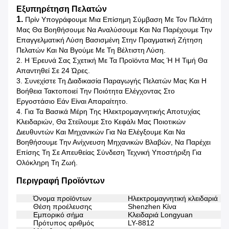
Εξυπηρέτηση Πελατών
1.
Πρίν Υπογράφουμε Μια Επίσημη Σύμβαση Με Τον Πελάτη
Μας Θα Βοηθήσουμε Να Αναλύσουμε Και Να Παρέχουμε Την
Επαγγελματική Λύση Βασισμένη Στην Πραγματική Ζήτηση
Πελατών Και Να Βγούμε Με Τη Βέλτιστη Λύση.
2. Η Έρευνά Σας Σχετική Με Τα Προϊόντα Μας Ή Η Τιμή Θα
Απαντηθεί Σε 24 Ώρες.
3. Συνεχίστε Τη Διαδικασία Παραγωγής Πελατών Μας Και Η
Βοήθεια Τακτοποιεί Την Ποιότητα Ελέγχοντας Στο
Εργοστάσιο Εάν Είναι Απαραίτητο.
4. Για Τα Βασικά Μέρη Της Ηλεκτρομαγνητικής Αποτυχίας
Κλειδαριών, Θα Στείλουμε Στο Κεφάλι Μας Ποιοτικών
Διευθυντών Και Μηχανικών Για Να Ελέγξουμε Και Να
Βοηθήσουμε Την Ανίχνευση Μηχανικών Βλαβών, Να Παρέχει
Επίσης Τη Σε Απευθείας Σύνδεση Τεχνική Υποστήριξη Για
Ολόκληρη Τη Ζωή.
Περιγραφή Προϊόντων
Όνομα προϊόντων
Ηλεκτρομαγνητική κλειδαριά
Θέση προέλευσης
Shenzhen Κίνα
Εμπορικό σήμα
Κλειδαριά Longyuan
Πρότυπος αριθμός
LY-8812