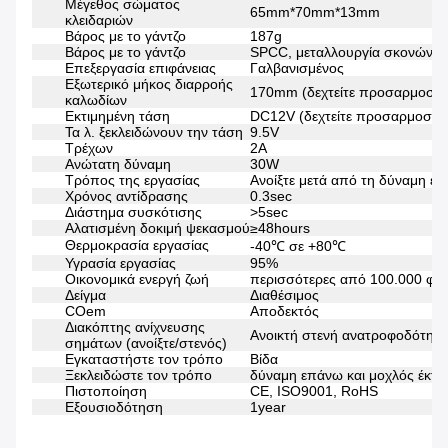
Μέγεθος σώματος
65mm*70mm*13mm
κλειδαριών
Βάρος με το γάντζο
187g
Βάρος με το γάντζο
SPCC, μεταλλουργία σκονών
Επεξεργασία επιφάνειας
Γαλβανισμένος
Εξωτερικό μήκος διαρροής
170mm (δεχτείτε προσαρμοσμέ
καλωδίων
Εκτιμημένη τάση
DC12V (δεχτείτε προσαρμοσμέ
Τα λ. ξεκλειδώνουν την τάση
9.5V
Τρέχων
2A
Ανώτατη δύναμη
30W
Τρόπος της εργασίας
Ανοίξτε μετά από τη δύναμη ε
Χρόνος αντίδρασης
0.3sec
Διάστημα συσκότισης
>5sec
Αλατισμένη δοκιμή ψεκασμού
≥48hours
Θερμοκρασία εργασίας
-40℃ σε +80℃
Υγρασία εργασίας
95%
Οικονομικά ενεργή ζωή
περισσότερες από 100.000 φο
Δείγμα
Διαθέσιμος
COem
Αποδεκτός
Διακόπτης ανίχνευσης
Ανοικτή στενή ανατροφοδότηση
σημάτων (ανοίξτε/στενός)
Εγκαταστήστε τον τρόπο
Βίδα
Ξεκλειδώστε τον τρόπο
δύναμη επάνω και μοχλός έκτα
Πιστοποίηση
CE, ISO9001, RoHS
Εξουσιοδότηση
1year