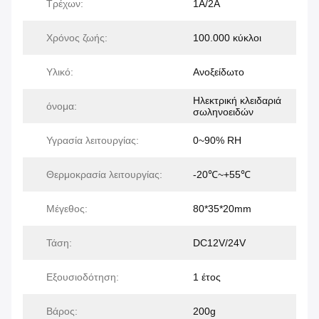
Τρέχων:
1Α/2Α
Χρόνος ζωής:
100.000 κύκλοι
Υλικό:
Ανοξείδωτο
Ηλεκτρική κλειδαριά
όνομα:
σωληνοειδών
Υγρασία λειτουργίας:
0~90% RH
Θερμοκρασία λειτουργίας:
-20℃~+55℃
Μέγεθος:
80*35*20mm
Τάση:
DC12V/24V
Εξουσιοδότηση:
1 έτος
Βάρος:
200g