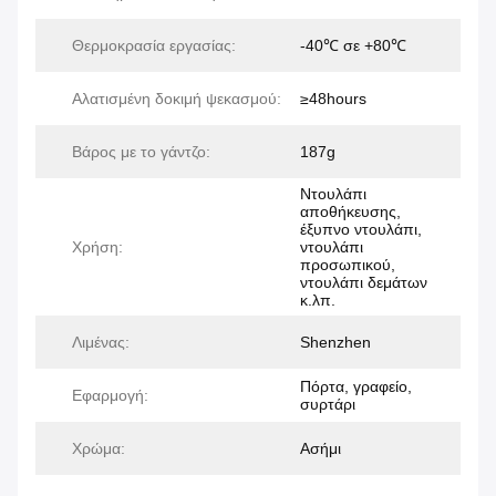
Θερμοκρασία εργασίας:
-40℃ σε +80℃
Αλατισμένη δοκιμή ψεκασμού:
≥48hours
Βάρος με το γάντζο:
187g
Ντουλάπι
αποθήκευσης,
έξυπνο ντουλάπι,
Χρήση:
ντουλάπι
προσωπικού,
ντουλάπι δεμάτων
κ.λπ.
Λιμένας:
Shenzhen
Πόρτα, γραφείο,
Εφαρμογή:
συρτάρι
Χρώμα:
Ασήμι